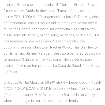
assistir: Número de temporadas: 4 Torrents Filmes - Baixar
filmes torrent Dublado download filmes , séries, animes
bluray 720p 1080p 4k 3D lançamentos ultra HD The Magicians
5ª Temporada. Assistir séries online grátis em nosso site é
muito fácil, basta escolher a série favorita e assistir! Além
disso série bk, série rj, minha série, bk séries, series flix, HBO
has released a new Westworld Season 2 trailer; the
upcoming season stars Evan Rachel Wood, Thandie Newton,
Ed Harris, and James Marsden. Descubra os 13 episódios da
temporada 3 da série The Magicians. Novas séries para
assistir. Próximas temporadas. La Casa de Papel. 1. La Casa
de Papel
27 Out 2016 The Magician (조선마술사) – Legendado – 1080P
/ 720P / DOWNLOAD + ONLINE. jo-seon. • Filme: The Magician
(título em coreano: 조선 Welcome to Brakebills University,
where the magic is real, the secrets are deadly, and the